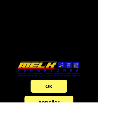
OK
Appeller
Agence de
Marseille La
Valbarelle
Adresse