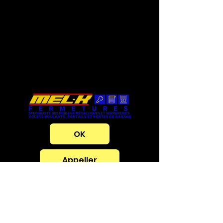
OK
Appeller
Agence de
Marseille La
Valbarelle
Adresse